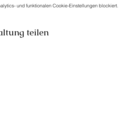
ytics- und funktionalen Cookie-Einstellungen blockiert.
ltung teilen
Adresse: Rieschweg 15, 4123 Allschwil
HR-IT 
er@clacon.ch
E-Mail:
phili
75 46 19
Telefon:
+41 