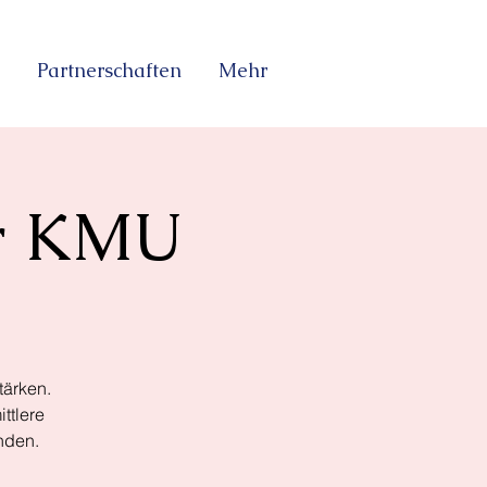
Partnerschaften
Mehr
ür KMU
tärken.
ttlere
nden.