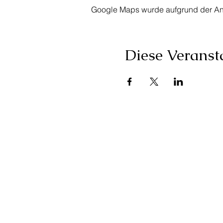
Google Maps wurde aufgrund der Anal
Diese Veransta
HR Services:
E-Mail:
claudia.kais
Telefon:
+41 (0)79 6