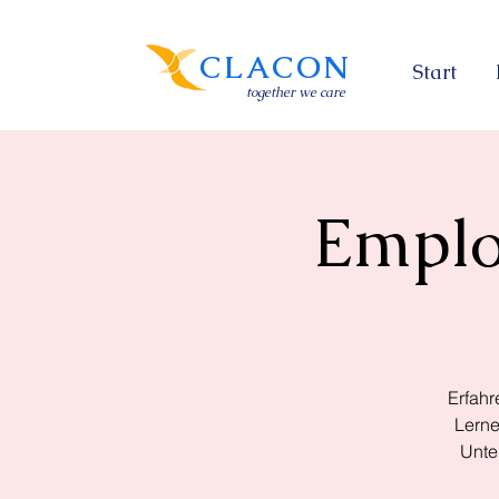
CLACON
Start
together we care
Emplo
Erfahr
Lerne
Unte